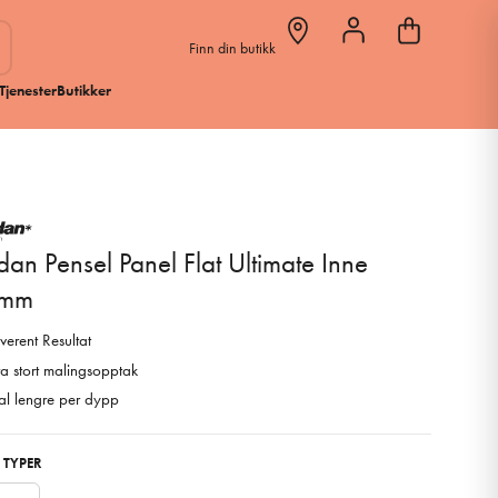
Finn din butikk
Tjenester
Butikker
dan Pensel Panel Flat Ultimate Inne
mm
verent Resultat
ra stort malingsopptak
l lengre per dypp
 TYPER