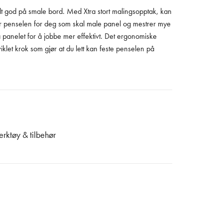
ielt god på smale bord. Med Xtra stort malingsopptak, kan
r penselen for deg som skal male panel og mestrer mye
å panelet for å jobbe mer effektivt. Det ergonomiske
klet krok som gjør at du lett kan feste penselen på
erktøy & tilbehør