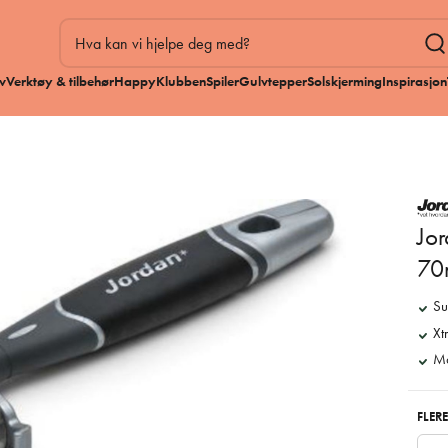
v
Verktøy & tilbehør
HappyKlubben
Spiler
Gulvtepper
Solskjerming
Inspirasjon
Jor
70
Su
Xt
Ma
FLERE