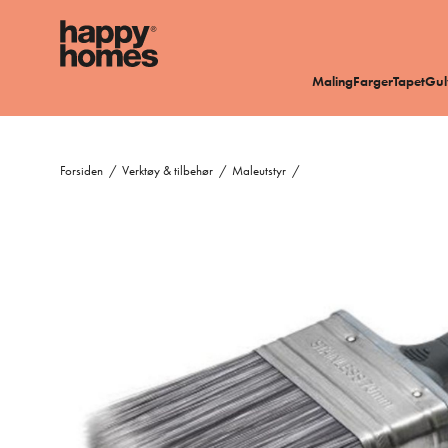
Maling
Farger
Tapet
Gul
Forsiden
/
Verktøy & tilbehør
/
Maleutstyr
/