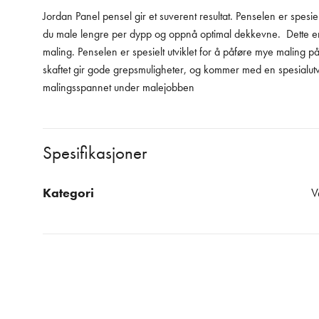
Jordan Panel pensel gir et suverent resultat. Penselen er spes
du male lengre per dypp og oppnå optimal dekkevne. Dette e
maling. Penselen er spesielt utviklet for å påføre mye maling p
skaftet gir gode grepsmuligheter, og kommer med en spesialutvi
malingsspannet under malejobben
Spesifikasjoner
Kategori
V