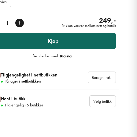
0MM
249,-
Pris kan variere mellom nett og butikk
Kjøp
Betal enkelt med
Tilgjengelighet i nettbutikken
Beregn frakt
På lager i nettbutikken
Hent i butikk
Velg butikk
Tilgjengelig i
5
butikker