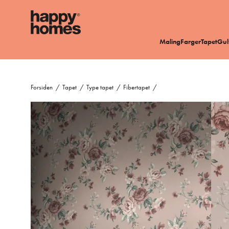
Maling
Farger
Tapet
Gul
Forsiden
/
Tapet
/
Type tapet
/
Fibertapet
/