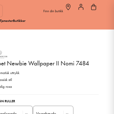
Finn din butikk
Tjenester
Butikker
pet Newbie Wallpaper II Nomi 7484
matisk uttrykk
ssisk stil
dig rosa
GN RULLER
gglengde
Vegghøyde