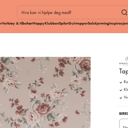
v
Verktøy & tilbehør
HappyKlubben
Spiler
Gulvtepper
Solskjerming
Inspirasjon
Ta
Ro
Kla
Yn
BERE
Ve