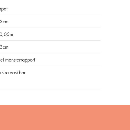
apet
3cm
0,05m
3cm
el mønsterrapport
kstra vaskbar