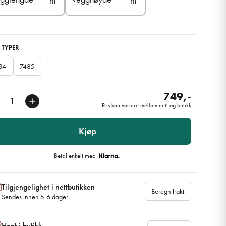
m
m
 TYPER
34
7485
749,-
Pris kan variere mellom nett og butikk
Kjøp
Betal enkelt med
Tilgjengelighet i nettbutikken
Beregn frakt
Sendes innen 5-6 dager
Hent i butikk