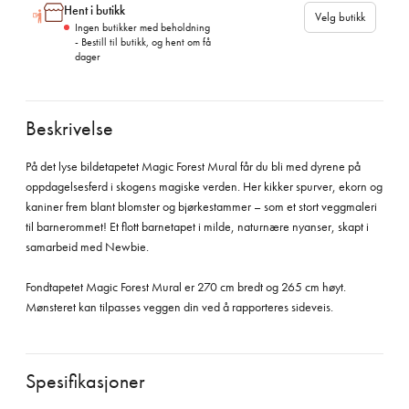
Hent i butikk
Velg butikk
Ingen butikker med beholdning
- Bestill til butikk, og hent om få
dager
Beskrivelse
På det lyse bildetapetet Magic Forest Mural får du bli med dyrene på
oppdagelsesferd i skogens magiske verden. Her kikker spurver, ekorn og
kaniner frem blant blomster og bjørkestammer – som et stort veggmaleri
til barnerommet! Et flott barnetapet i milde, naturnære nyanser, skapt i
samarbeid med Newbie.
Fondtapetet Magic Forest Mural er 270 cm bredt og 265 cm høyt.
Mønsteret kan tilpasses veggen din ved å rapporteres sideveis.
Spesifikasjoner