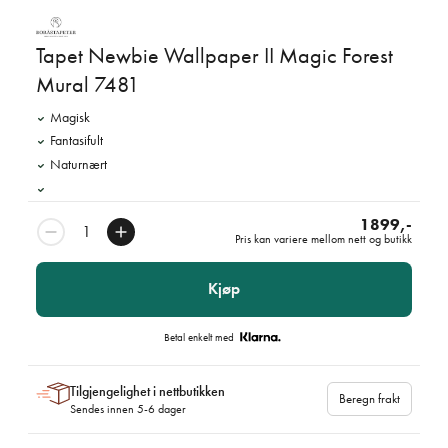
Tapet Newbie Wallpaper II Magic Forest
Mural 7481
Magisk
Fantasifult
Naturnært
1899,-
Pris kan variere mellom nett og butikk
Kjøp
Betal enkelt med
Tilgjengelighet i nettbutikken
Beregn frakt
Sendes innen 5-6 dager