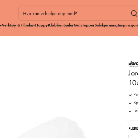
v
Verktøy & tilbehør
HappyKlubben
Spiler
Gulvtepper
Solskjerming
Inspirasjon
Jor
10
Pe
Sp
Lo
FLERE