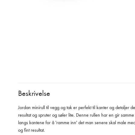
Beskrivelse
Jordan minirull til vegg og tak er perfekt til kanter og detaljer d
resultat og spruter og søler lite. Denne rullen har en gir samm
langs kantene for å 'ramme inn' det man senere skal male med 
og fint resultat.