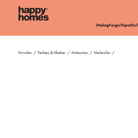
Maling
Farger
Tapet
Gul
Forsiden
/
Verktøy & tilbehør
/
Maleutstyr
/
Maleruller
/