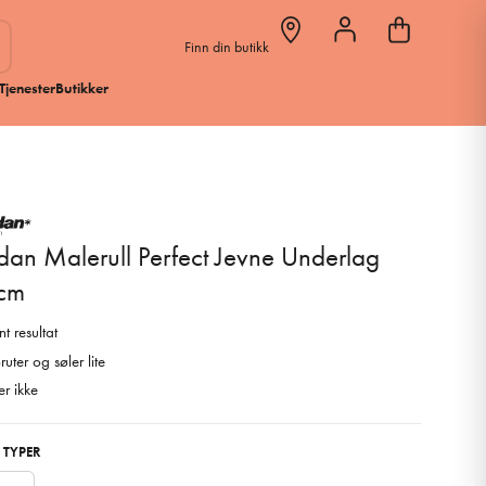
Finn din butikk
Tjenester
Butikker
dan Malerull Perfect Jevne Underlag
cm
nt resultat
ruter og søler lite
er ikke
 TYPER