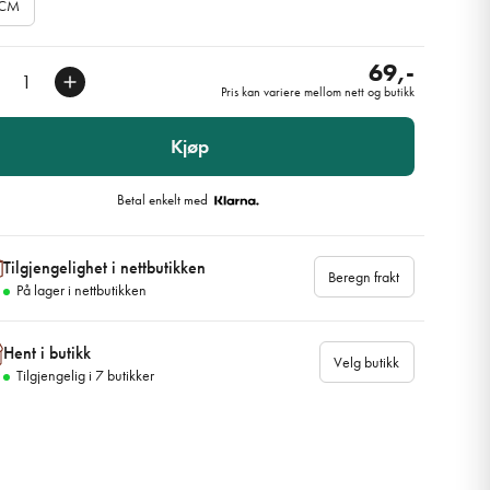
0CM
69,-
Pris kan variere mellom nett og butikk
Kjøp
Betal enkelt med
Tilgjengelighet i nettbutikken
Beregn frakt
På lager i nettbutikken
Hent i butikk
Velg butikk
Tilgjengelig i
7
butikker