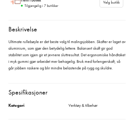
Hent i butikk
Velg butikk
Tilgjengelig i
7
butikker
Beskrivelse
Ultimate rullebøyle er det beste valg til malingsjobben. Skafter er laget av
aluminium, som gjør den betydelig lettere. Balansert skaft gir god
stabilitet som igjen gir et jevnere sluttresultat. Det ergonomiske håndtaket
i myk gummi gjør arbeidet mer behagelig. Bruk med forlengerskaft, så
går jobben raskere og blir mindre belastende på rygg og skuldre.
Spesifikasjoner
Kategori
Verktøy & tilbehør