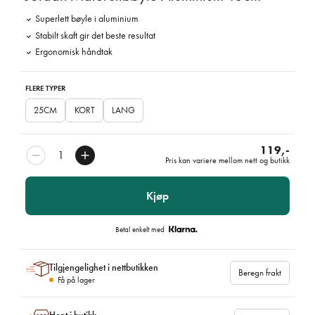
Superlett bøyle i aluminium
Stabilt skaft gir det beste resultat
Ergonomisk håndtak
FLERE TYPER
25CM
KORT
LANG
119,-
Pris kan variere mellom nett og butikk
Kjøp
Betal enkelt med
Tilgjengelighet i nettbutikken
Beregn frakt
Få på lager