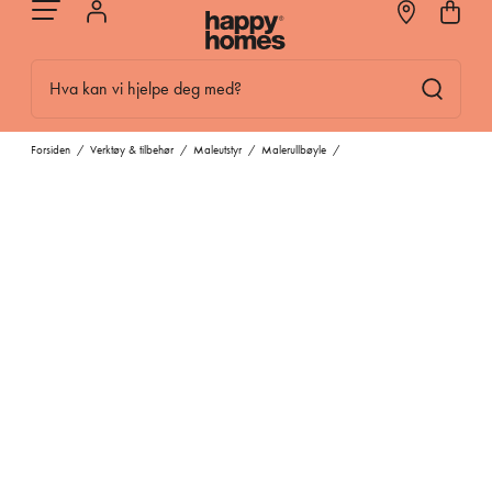
Hva kan vi hjelpe deg med?
Forsiden
/
Verktøy & tilbehør
/
Maleutstyr
/
Malerullbøyle
/