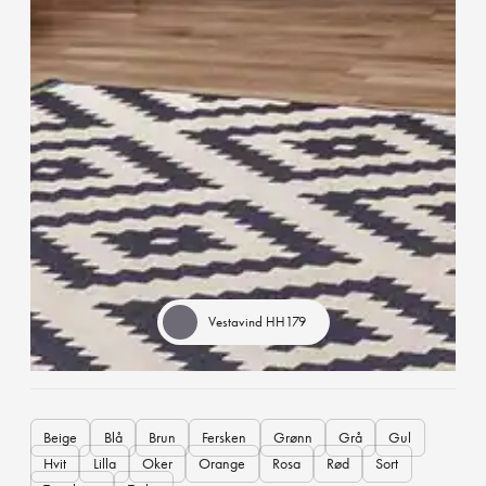
Vestavind HH179
Beige
Blå
Brun
Fersken
Grønn
Grå
Gul
Hvit
Lilla
Oker
Orange
Rosa
Rød
Sort