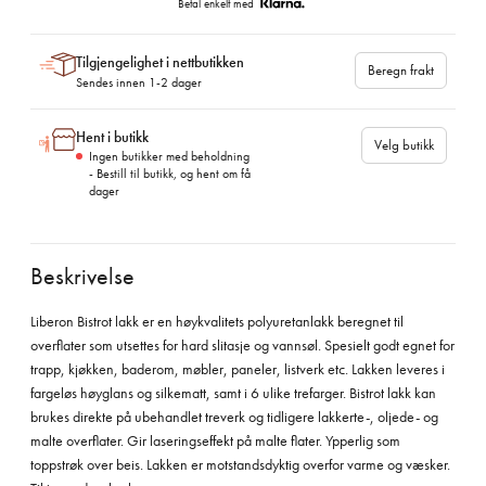
Betal enkelt med
Tilgjengelighet i nettbutikken
Beregn frakt
Sendes innen 1-2 dager
Hent i butikk
Velg butikk
Ingen butikker med beholdning
- Bestill til butikk, og hent om få
dager
Beskrivelse
Liberon Bistrot lakk er en høykvalitets polyuretanlakk beregnet til
overflater som utsettes for hard slitasje og vannsøl. Spesielt godt egnet for
trapp, kjøkken, baderom, møbler, paneler, listverk etc. Lakken leveres i
fargeløs høyglans og silkematt, samt i 6 ulike trefarger. Bistrot lakk kan
brukes direkte på ubehandlet treverk og tidligere lakkerte-, oljede- og
malte overflater. Gir laseringseffekt på malte flater. Ypperlig som
toppstrøk over beis. Lakken er motstandsdyktig overfor varme og væsker.