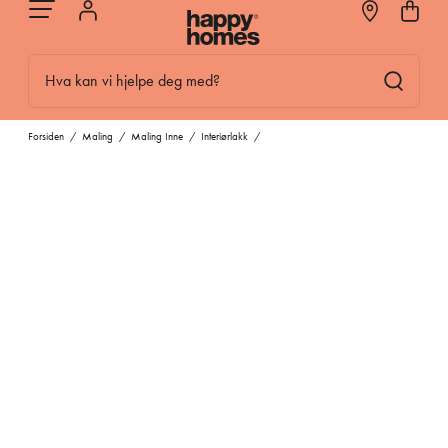
Hva kan vi hjelpe deg med?
Forsiden
/
Maling
/
Maling Inne
/
Interiørlakk
/