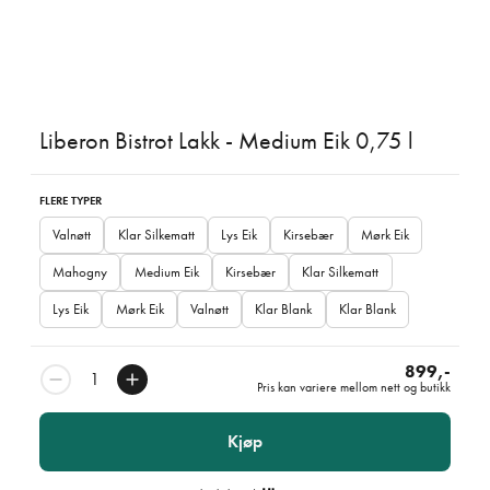
Liberon Bistrot Lakk - Medium Eik 0,75 l
FLERE TYPER
Valnøtt
Klar Silkematt
Lys Eik
Kirsebær
Mørk Eik
Mahogny
Medium Eik
Kirsebær
Klar Silkematt
Lys Eik
Mørk Eik
Valnøtt
Klar Blank
Klar Blank
899,-
Pris kan variere mellom nett og butikk
Kjøp