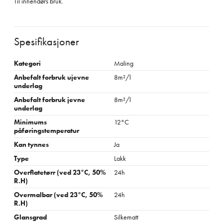
Til innendørs bruk.
Spesifikasjoner
Kategori
Maling
Anbefalt forbruk ujevne
8m²/l
underlag
Anbefalt forbruk jevne
8m²/l
underlag
Minimums
12°C
påføringstemperatur
Kan tynnes
Ja
Type
Lakk
Overflatetørr (ved 23°C, 50%
24h
R.H)
Overmalbar (ved 23°C, 50%
24h
R.H)
Glansgrad
Silkematt