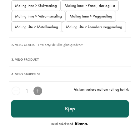
Maling Inne > Gulvmaling
Maling Inne > Panel, dør og list
Maling Inne > Våtromsmaling
Maling Inne > Veggmaling
Maling Ute > Metallmaling
Maling Ute > Utendørs veggmaling
2. VELG GLANS
Hva betyr de ulike glansgradene?
3. VELG PRODUKT
4. VELG STØRRELSE
Pris kan variere mellom nett og butikk
Kjøp
Betal enkelt med