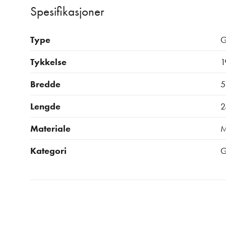
Spesifikasjoner
Type
G
Tykkelse
1
Bredde
5
Lengde
2
Materiale
Kategori
G