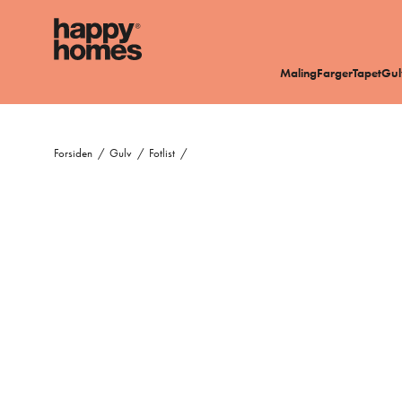
Maling
Farger
Tapet
Gul
Forsiden
/
Gulv
/
Fotlist
/