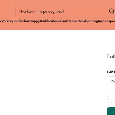
v
Verktøy & tilbehør
HappyKlubben
Spiler
Gulvtepper
Solskjerming
Inspirasjon
Fot
FLERE
Oa