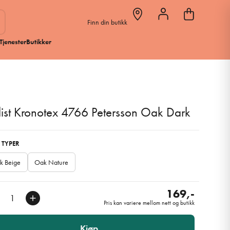
Finn din butikk
Tjenester
Butikker
list Kronotex 4766 Petersson Oak Dark
 TYPER
k Beige
Oak Nature
169,-
Pris kan variere mellom nett og butikk
Kjøp