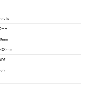
ulvlist
9mm
8mm
400mm
MDF
ulv