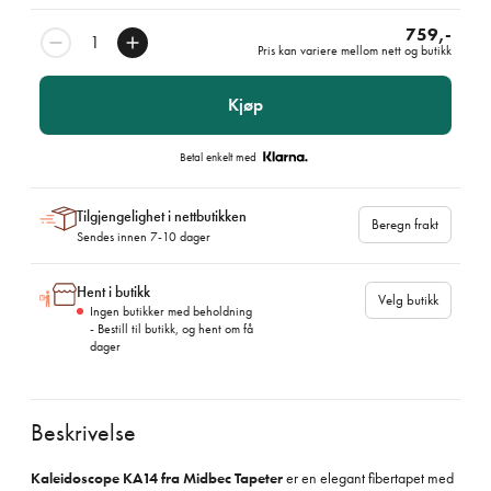
759,-
Pris kan variere mellom nett og butikk
Kjøp
Betal enkelt med
Tilgjengelighet i nettbutikken
Beregn frakt
Sendes innen 7-10 dager
Hent i butikk
Velg butikk
Ingen butikker med beholdning
- Bestill til butikk, og hent om få
dager
Beskrivelse
Kaleidoscope KA14 fra Midbec Tapeter
er en elegant fibertapet med