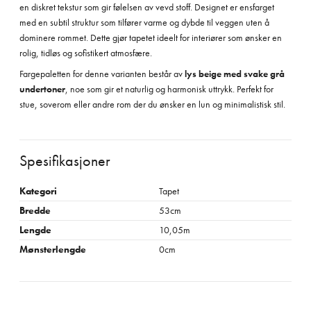
en diskret tekstur som gir følelsen av vevd stoff. Designet er ensfarget
med en subtil struktur som tilfører varme og dybde til veggen uten å
dominere rommet. Dette gjør tapetet ideelt for interiører som ønsker en
rolig, tidløs og sofistikert atmosfære.
Fargepaletten for denne varianten består av
lys beige med svake grå
undertoner
, noe som gir et naturlig og harmonisk uttrykk. Perfekt for
stue, soverom eller andre rom der du ønsker en lun og minimalistisk stil.
Spesifikasjoner
Kategori
Tapet
Bredde
53cm
Lengde
10,05m
Mønsterlengde
0cm