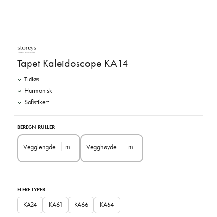
Tapet Kaleidoscope KA14
Tidløs
Harmonisk
Sofistikert
BEREGN RULLER
m
m
Vegglengde
Vegghøyde
FLERE TYPER
KA24
KA61
KA66
KA64