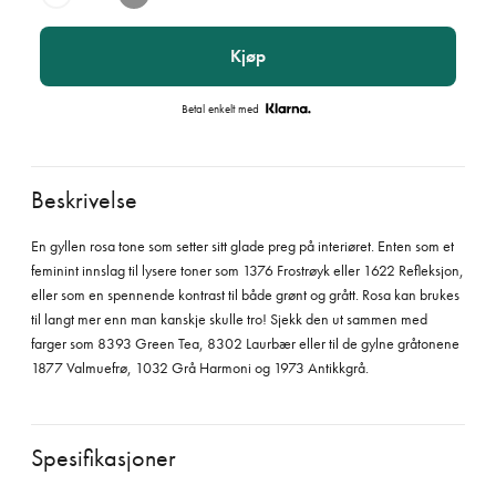
Kjøp
Betal enkelt med
Beskrivelse
En gyllen rosa tone som setter sitt glade preg på interiøret. Enten som et
feminint innslag til lysere toner som 1376 Frostrøyk eller 1622 Refleksjon,
eller som en spennende kontrast til både grønt og grått. Rosa kan brukes
til langt mer enn man kanskje skulle tro! Sjekk den ut sammen med
farger som 8393 Green Tea, 8302 Laurbær eller til de gylne gråtonene
1877 Valmuefrø, 1032 Grå Harmoni og 1973 Antikkgrå.
Spesifikasjoner