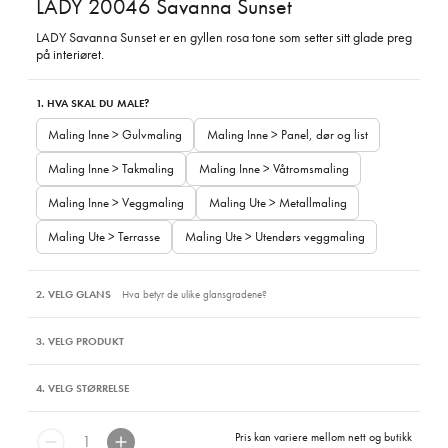
LADY 20046 Savanna Sunset
LADY Savanna Sunset er en gyllen rosa tone som setter sitt glade preg
på interiøret.
1. HVA SKAL DU MALE?
Maling Inne > Gulvmaling
Maling Inne > Panel, dør og list
Maling Inne > Takmaling
Maling Inne > Våtromsmaling
Maling Inne > Veggmaling
Maling Ute > Metallmaling
Maling Ute > Terrasse
Maling Ute > Utendørs veggmaling
2. VELG GLANS
Hva betyr de ulike glansgradene?
3. VELG PRODUKT
4. VELG STØRRELSE
Pris kan variere mellom nett og butikk