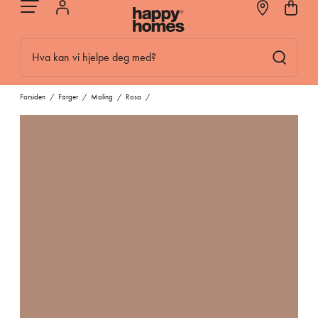
Hva kan vi hjelpe deg med?
Forsiden
/
Farger
/
Maling
/
Rosa
/