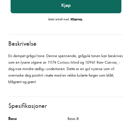
Kjøp
Betal enkelt med
Beskrivelse
En dempet grågul tone. Denne spennende, grågule tonen kan beskrives
som en lysere utgave av 11174 Curious Mind og 10961 Raw Canvas, -
dog noe mindre rødlig i undertonen. Dette er en gul nyanse som vil
overraske deg positivt i møte med en rekke kulørte farger som blått,
blågrønt og grønt.
Spesifikasjoner
Base
Base-B