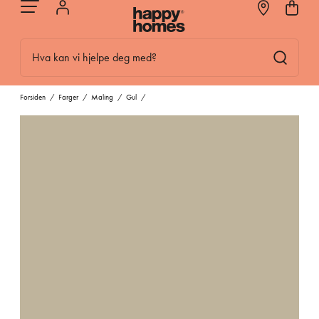
Hva kan vi hjelpe deg med?
Forsiden
/
Farger
/
Maling
/
Gul
/