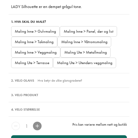
LADY Silhouette er en dempet grågul tone.
1. HVA SKAL DU MALE?
Maling Inne > Gulvmaling
Maling Inne > Panel, dør og list
Maling Inne > Takmaling
Maling Inne > Våtromsmaling
Maling Inne > Veggmaling
Maling Ute > Metallmaling
Maling Ute > Terrasse
Maling Ute > Utendørs veggmaling
2. VELG GLANS
Hva betyr de ulike glansgradene?
3. VELG PRODUKT
4. VELG STØRRELSE
Pris kan variere mellom nett og butikk