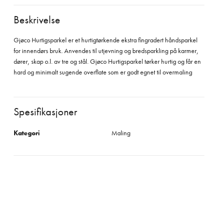
Beskrivelse
Gjøco Hurtigsparkel er et hurtigtørkende ekstra fingradert håndsparkel
for innendørs bruk. Anvendes til utjevning og bredsparkling på karmer,
dører, skap o.l. av tre og stål. Gjøco Hurtigsparkel tørker hurtig og får en
hard og minimalt sugende overflate som er godt egnet til overmaling
Spesifikasjoner
Kategori
Maling