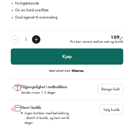
Hurtigtørkende
Gir en hard overflate
God egenet til overmaling
109,-
Pris kan variere mellom nett og butikk
Kjøp
Betal enkelt med
Tilgjengelighet i nettbutikken
Beregn frakt
Sendes innen 1-2 dager
Hent i butikk
Velg butikk
Ingen butikker med beholdning
- Bestill til butikk, og hent om få
dager