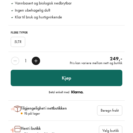
Vannbasert og biologisk nedbrytbar
Ingen ubehagelig duft
Klar til bruk og hurtigvirkende
FLERE TYPER
5LTR
249,-
Pris kan variere mellom nett og butikk
Kjøp
Betal enkelt med
Tilgjengelighet i nettbutikken
Beregn frakt
Få på lager
Hent i butikk
Velg butikk