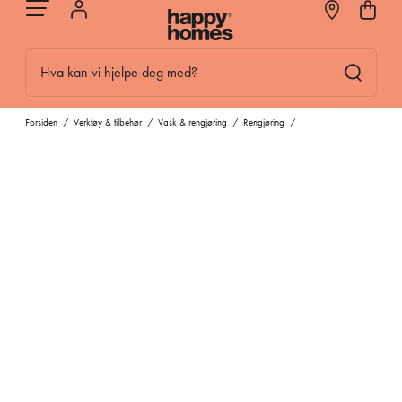
Hva kan vi hjelpe deg med?
Forsiden
/
Verktøy & tilbehør
/
Vask & rengjøring
/
Rengjøring
/