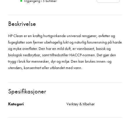
Tilgjengelig i
5
butikker
Beskrivelse
HP Clean er en kraftig hurtigvirkende universal rengjører, avfetter og
fugeglatter som fjerner ubehagelig lukt og naturlig forurensning på harde
og myke overflater. Den har en mild duft, er vannbasert, basisk og
biologisk nedbrytbar, samt tilfredsstiller HACCP-normen. Det gjør den
trygg i bruk for mennesker, dyr og miljø. Den kan brukes innen- og
utendørs, konsentrert eller utblandet med vann.
Spesifikasjoner
Kategori
Verktøy & tilbehør