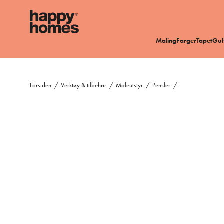
Maling
Farger
Tapet
Gul
Forsiden
/
Verktøy & tilbehør
/
Maleutstyr
/
Pensler
/