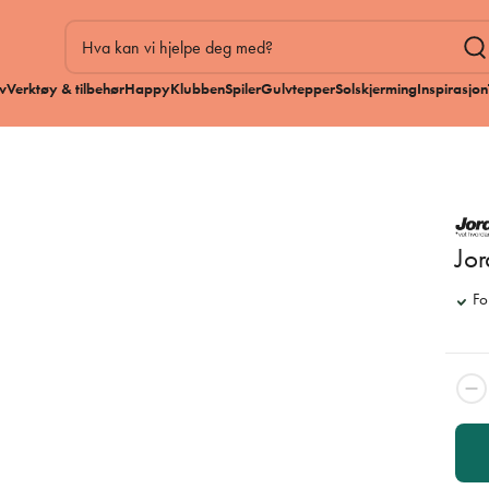
v
Verktøy & tilbehør
HappyKlubben
Spiler
Gulvtepper
Solskjerming
Inspirasjon
Jo
Fo