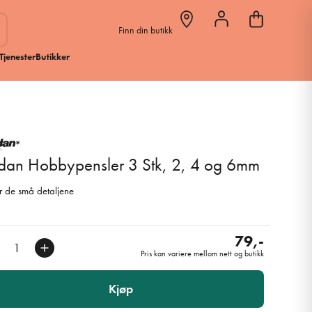
Finn din butikk
Tjenester
Butikker
rdan Hobbypensler 3 Stk, 2, 4 og 6mm
r de små detaljene
79,-
Pris kan variere mellom nett og butikk
Kjøp