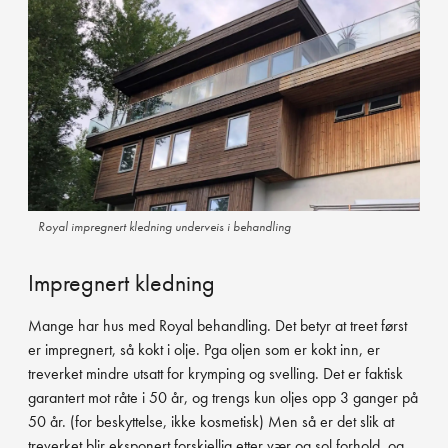
Royal impregnert kledning underveis i behandling
Impregnert kledning
Mange har hus med Royal behandling. Det betyr at treet først
er impregnert, så kokt i olje. Pga oljen som er kokt inn, er
treverket mindre utsatt for krymping og svelling. Det er faktisk
garantert mot råte i 50 år, og trengs kun oljes opp 3 ganger på
50 år. (for beskyttelse, ikke kosmetisk) Men så er det slik at
treverket blir eksponert forskjellig etter vær og sol forhold, og