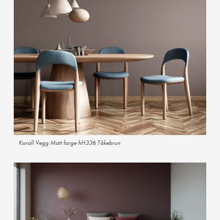
Korall Vegg Matt farge hH336 Tåkebrun