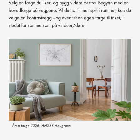
Velg en farge du liker, og bygg videre derfra. Begynn med en
hovedfarge på veggene. Vil du ha litt mer spill i rommet, kan du
velge én kontrastvegg –og eventult en egen farge til taket, i
stedet for samme som på vinduer/dører
Årest farge 2026 -HH288 Havgrønn