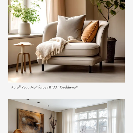
Korall Vegg Matt farge HH331 Kryddernatt