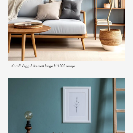
Korall Vegg Silkematt farge HH203 Innsjø