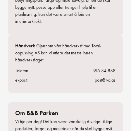
belysningsplan, farge-og materialvalg. Enten du skal
bygge nytt, pusse opp eller trenger hjelp til en
planløsning, kan det være smart å leie en
interiørarkitekt.
Håndverk
Gjennom vårt håndverksfirma
Total-
oppussing AS
kan vi utføre det meste innen
håndverksfaget.
Telefon:
915 84 888
e-post:
post@t-o.as
Om B&B Parken
Vi hjelper deg! Det kan være vanskelig å velge riktige
produkter, farger og materialer når du skal bygge nytt