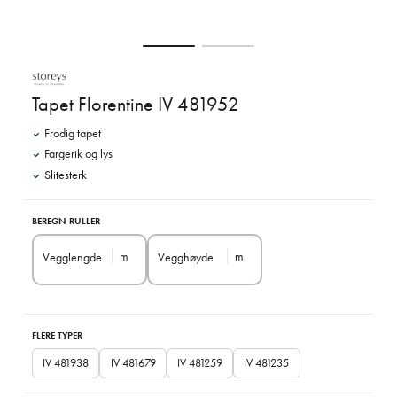
Tapet Florentine IV 481952
Frodig tapet
Fargerik og lys
Slitesterk
BEREGN RULLER
m
m
Vegglengde
Vegghøyde
FLERE TYPER
IV 481938
IV 481679
IV 481259
IV 481235