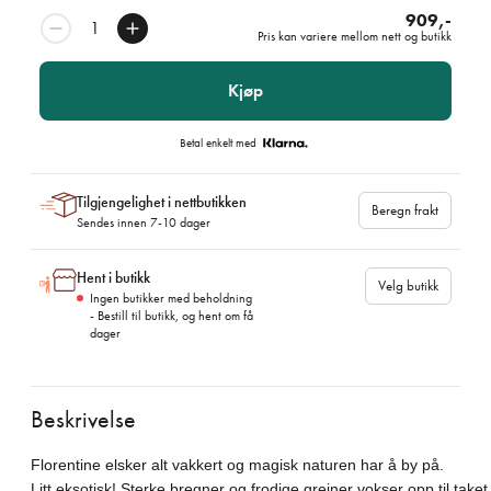
909,-
Pris kan variere mellom nett og butikk
Kjøp
Betal enkelt med
Tilgjengelighet i nettbutikken
Beregn frakt
Sendes innen 7-10 dager
Hent i butikk
Velg butikk
Ingen butikker med beholdning
- Bestill til butikk, og hent om få
dager
Beskrivelse
Florentine elsker alt vakkert og magisk naturen har å by på. 
Litt eksotisk! Sterke bregner og frodige greiner vokser opp til taket o