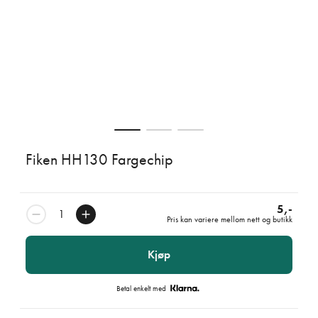
Fiken HH130 Fargechip
5,-
Pris kan variere mellom nett og butikk
Kjøp
Betal enkelt med