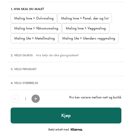
1. HVA SKAL DU MALE?
Maling Inne > Gulvmaling
Maling Inne > Panel, dør og list
Maling Inne > Våtromsmaling
Maling Inne > Veggmaling
Maling Ute > Metallmaling
Maling Ute > Utendørs veggmaling
2. VELG GLANS
Hva betyr de ulike glansgradene?
3. VELG PRODUKT
4. VELG STØRRELSE
Pris kan variere mellom nett og butikk
Kjøp
Betal enkelt med