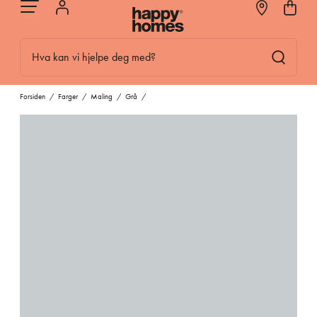
Hva kan vi hjelpe deg med?
Forsiden
/
Farger
/
Maling
/
Grå
/