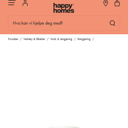
Hva kan vi hjelpe deg med?
Forsiden
/
Verktøy & tilbehør
/
Vask & rengjøring
/
Rengjøring
/