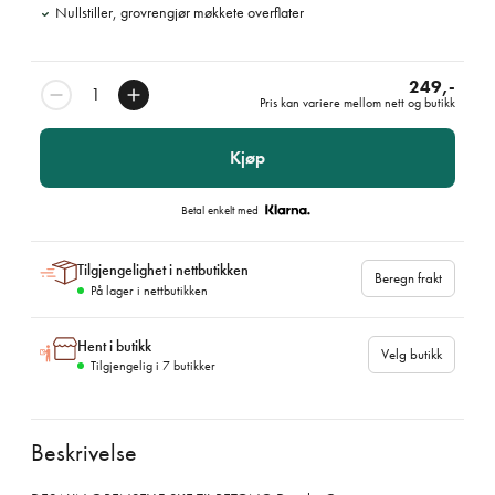
Nullstiller, grovrengjør møkkete overflater
249,-
Pris kan variere mellom nett og butikk
Kjøp
Betal enkelt med
Tilgjengelighet i nettbutikken
Beregn frakt
På lager i nettbutikken
Hent i butikk
Velg butikk
Tilgjengelig i
7
butikker
Beskrivelse