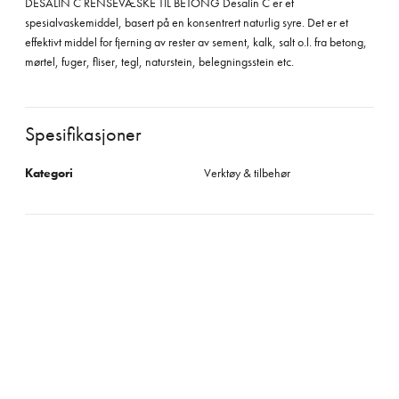
DESALIN C RENSEVÆSKE TIL BETONG Desalin C er et
spesialvaskemiddel, basert på en konsentrert naturlig syre. Det er et
effektivt middel for fjerning av rester av sement, kalk, salt o.l. fra betong,
mørtel, fuger, fliser, tegl, naturstein, belegningsstein etc.
Spesifikasjoner
Kategori
Verktøy & tilbehør