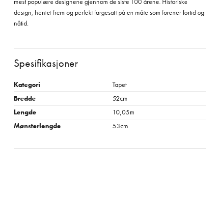
mest populære designene gjennom de siste 100 årene. Historiske
design, hentet frem og perfekt fargesatt på en måte som forener fortid og
nåtid.
Spesifikasjoner
Kategori
Tapet
Bredde
52cm
Lengde
10,05m
Mønsterlengde
53cm