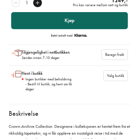
1249,-
Pris kan variere mellom nett og butikk
Kjøp
Betal enkelt med
Tilgjengelighet i nettbutikken
Beregn frakt
Sendes innen 7-10 dager
Hent i butikk
Velg butikk
Ingen butikker med beholdning
- Bestill til butikk, og hent om få
dager
Beskrivelse
Crown-Archive Collection. Designene i kolleksjonen er hentet frem fra et
rikholdig tapetarkiv, og vi får oppleve en nostalgisk reise i tid med de