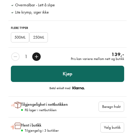
Overmalbar - Lett å slipe
Lite krymp, siger ikke
FLERE TYPER
500ML
250ML
139,-
Pris kan variere mellom nett og butikk
Kjøp
Betal enkelt med
Tilgjengelighet i nettbutikken
Beregn frakt
På lager i nettbutikken
Hent i butikk
Velg butikk
Tilgjengelig i
3
butikker