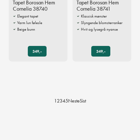
Tapet Borosan Hem
Tapet Borosan Hem
Cornelia 38740
Cornelia 38741
Elegant tapet
Klassisk mønster
Varm lun følesle
Slyngende blomsterranker
Beige bunn
Hvit og lysegrå nyanse
349,-
349,-
1
2
3
4
5
Neste
Sist