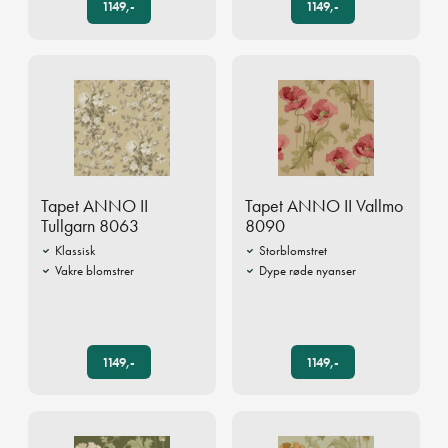
1149,-
1149,-
Tapet ANNO II
Tapet ANNO II Vallmo
Tullgarn 8063
8090
Klassisk
Storblomstret
Vakre blomstrer
Dype røde nyanser
1149,-
1149,-