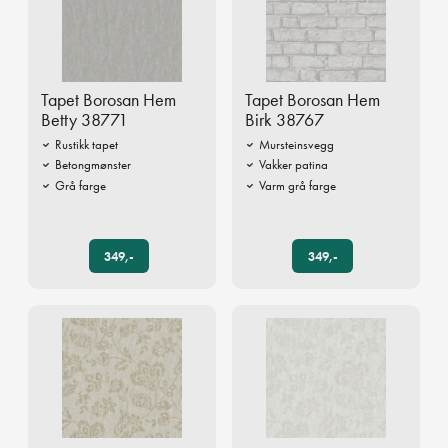
Tapet Borosan Hem
Tapet Borosan Hem
Betty 38771
Birk 38767
Rustikk tapet
Mursteinsvegg
Betongmønster
Vakker patina
Grå farge
Varm grå farge
349,-
349,-