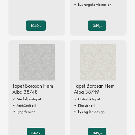
Lys fargekombinasjon
1049,-
349,-
Tapet Borosan Hem
Tapet Borosan Hem
Alba 38748
Alba 38749
Medaljonstapet
Historisk tapet
Art&Craft stil
Klassisk stil
Lysgrå bunn
Lys og lett design
349,-
349,-