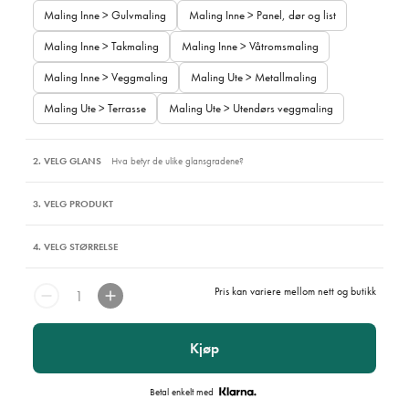
Maling Inne > Gulvmaling
Maling Inne > Panel, dør og list
Maling Inne > Takmaling
Maling Inne > Våtromsmaling
Maling Inne > Veggmaling
Maling Ute > Metallmaling
Maling Ute > Terrasse
Maling Ute > Utendørs veggmaling
2. VELG GLANS
Hva betyr de ulike glansgradene?
3. VELG PRODUKT
4. VELG STØRRELSE
Pris kan variere mellom nett og butikk
Kjøp
Betal enkelt med