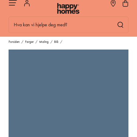
Hva kan vi hjelpe deg med?
Forsiden
/
Farger
/
Maling
/
Blå
/