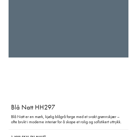
Blå Natt HH297
Blå Natt er en mørk, kjølig blågrå farge med et svakt grønnskjær –
ofte brukt i moderne interiør for å skape et rolig og sofistikert uttrykk.
1. HVA SKAL DU MALE?