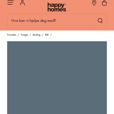
Hva kan vi hjelpe deg med?
Forsiden
/
Farger
/
Maling
/
Blå
/