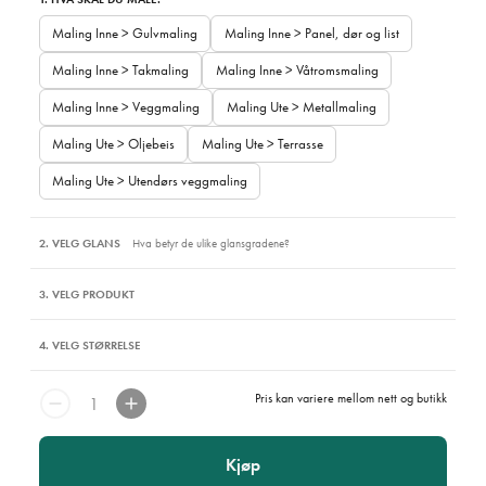
Maling Inne > Gulvmaling
Maling Inne > Panel, dør og list
Maling Inne > Takmaling
Maling Inne > Våtromsmaling
Maling Inne > Veggmaling
Maling Ute > Metallmaling
Maling Ute > Oljebeis
Maling Ute > Terrasse
Maling Ute > Utendørs veggmaling
2. VELG GLANS
Hva betyr de ulike glansgradene?
3. VELG PRODUKT
4. VELG STØRRELSE
Pris kan variere mellom nett og butikk
Kjøp