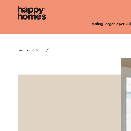
Maling
Farger
Tapet
Gul
Forsiden
/
Korall
/