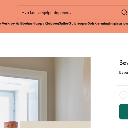
v
Verktøy & tilbehør
HappyKlubben
Spiler
Gulvtepper
Solskjerming
Inspirasjon
Be
Beven