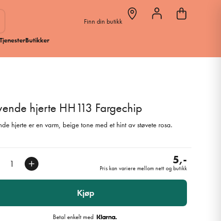
Finn din butikk
Tjenester
Butikker
vende hjerte HH113 Fargechip
de hjerte er en varm, beige tone med et hint av støvete rosa.
5,-
Pris kan variere mellom nett og butikk
Kjøp
Betal enkelt med