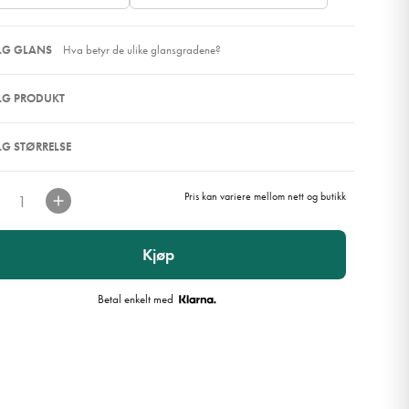
ELG GLANS
Hva betyr de ulike glansgradene?
ELG PRODUKT
ELG STØRRELSE
Pris kan variere mellom nett og butikk
Kjøp
Betal enkelt med