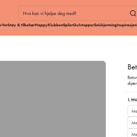
v
Verktøy & tilbehør
HappyKlubben
Spiler
Gulvtepper
Solskjerming
Inspirasjon
Be
Beton
skjær
1. H
Ma
Mal
Mal