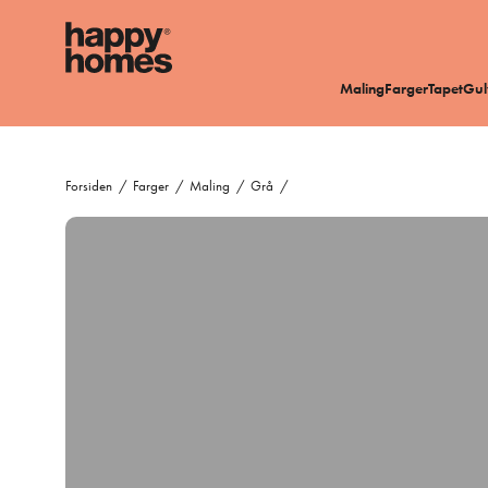
Maling
Farger
Tapet
Gul
Forsiden
/
Farger
/
Maling
/
Grå
/