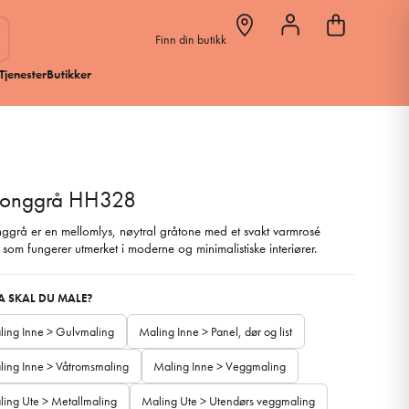
Finn din butikk
Tjenester
Butikker
tonggrå HH328
ggrå er en mellomlys, nøytral gråtone med et svakt varmrosé
 som fungerer utmerket i moderne og minimalistiske interiører.
VA SKAL DU MALE?
ling Inne > Gulvmaling
Maling Inne > Panel, dør og list
ing Inne > Våtromsmaling
Maling Inne > Veggmaling
ing Ute > Metallmaling
Maling Ute > Utendørs veggmaling