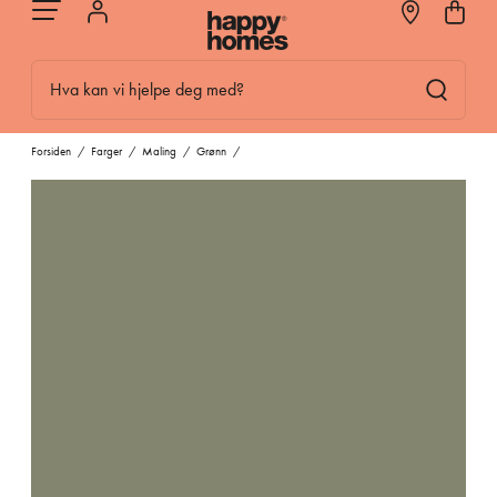
Hva kan vi hjelpe deg med?
Forsiden
/
Farger
/
Maling
/
Grønn
/