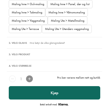
Maling Inne > Gulvmaling
Maling Inne > Panel, dør og list
Maling Inne > Takmaling
Maling Inne > Våtromsmaling
Maling Inne > Veggmaling
Maling Ute > Metallmaling
Maling Ute > Terrasse
Maling Ute > Utendørs veggmaling
2. VELG GLANS
Hva betyr de ulike glansgradene?
3. VELG PRODUKT
4. VELG STØRRELSE
Pris kan variere mellom nett og butikk
Kjøp
Betal enkelt med