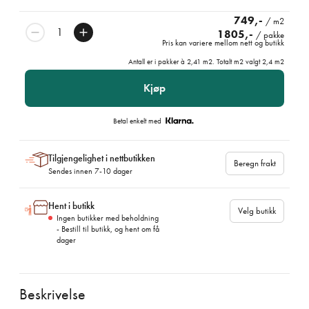
749,-
/ m2
1805,-
/ pakke
Pris kan variere mellom nett og butikk
Antall er i pakker à
2,41
m2. Totalt m2 valgt
2,4
m2
Kjøp
Betal enkelt med
Tilgjengelighet i nettbutikken
Beregn frakt
Sendes innen 7-10 dager
Hent i butikk
Velg butikk
Ingen butikker med beholdning
- Bestill til butikk, og hent om få
dager
Beskrivelse