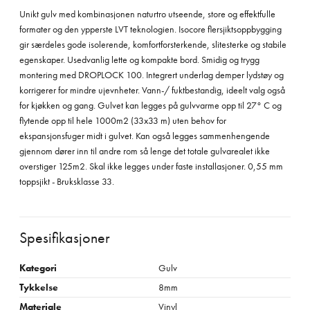
Unikt gulv med kombinasjonen naturtro utseende, store og effektfulle
formater og den ypperste LVT teknologien. Isocore flersjiktsoppbygging
gir særdeles gode isolerende, komfortforsterkende, slitesterke og stabile
egenskaper. Usedvanlig lette og kompakte bord. Smidig og trygg
montering med DROPLOCK 100. Integrert underlag demper lydstøy og
korrigerer for mindre ujevnheter. Vann-/ fuktbestandig, ideelt valg også
for kjøkken og gang. Gulvet kan legges på gulvvarme opp til 27° C og
flytende opp til hele 1000m2 (33x33 m) uten behov for
ekspansjonsfuger midt i gulvet. Kan også legges sammenhengende
gjennom dører inn til andre rom så lenge det totale gulvarealet ikke
overstiger 125m2. Skal ikke legges under faste installasjoner. 0,55 mm
toppsjikt - Bruksklasse 33.
Spesifikasjoner
Kategori
Gulv
Tykkelse
8mm
Materiale
Vinyl