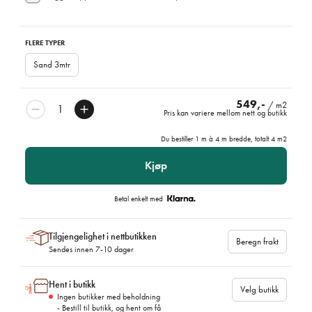
FLERE TYPER
Sand 3mtr
549,-
/ m2
Pris kan variere mellom nett og butikk
Du bestiller
1
m à
4
m bredde, totalt
4
m2
Kjøp
Betal enkelt med
Tilgjengelighet i nettbutikken
Beregn frakt
Sendes innen 7-10 dager
Hent i butikk
Velg butikk
Ingen butikker med beholdning
- Bestill til butikk, og hent om få