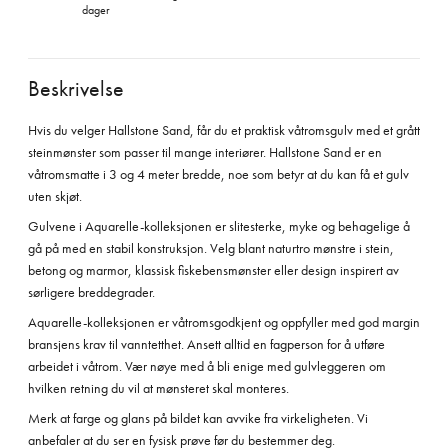
dager
Beskrivelse
Hvis du velger Hallstone Sand, får du et praktisk våtromsgulv med et grått
steinmønster som passer til mange interiører. Hallstone Sand er en
våtromsmatte i 3 og 4 meter bredde, noe som betyr at du kan få et gulv
uten skjøt.
Gulvene i Aquarelle-kolleksjonen er slitesterke, myke og behagelige å
gå på med en stabil konstruksjon. Velg blant naturtro mønstre i stein,
betong og marmor, klassisk fiskebensmønster eller design inspirert av
sørligere breddegrader.
Aquarelle-kolleksjonen er våtromsgodkjent og oppfyller med god margin
bransjens krav til vanntetthet. Ansett alltid en fagperson for å utføre
arbeidet i våtrom. Vær nøye med å bli enige med gulvleggeren om
hvilken retning du vil at mønsteret skal monteres.
Merk at farge og glans på bildet kan avvike fra virkeligheten. Vi
anbefaler at du ser en fysisk prøve før du bestemmer deg.