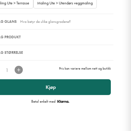
ing Ute > Terrasse
Maling Ute > Utendørs veggmaling
ELG GLANS
Hva betyr de ulike glansgradene?
ELG PRODUKT
ELG STØRRELSE
Pris kan variere mellom nett og butikk
Kjøp
Betal enkelt med