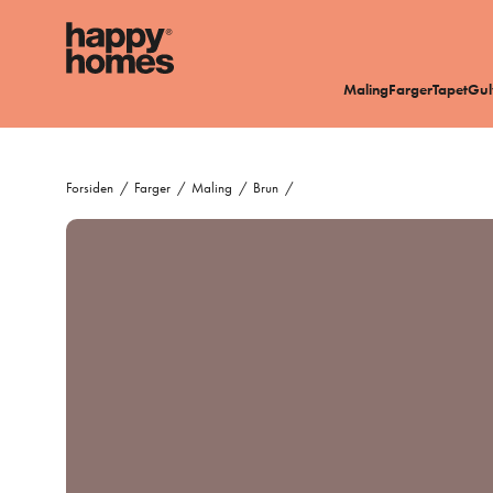
Maling
Farger
Tapet
Gul
Forsiden
/
Farger
/
Maling
/
Brun
/