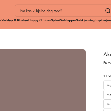
v
Verktøy & tilbehør
HappyKlubben
Spiler
Gulvtepper
Solskjerming
Inspirasjon
Ak
En mø
1. H
Ma
Mal
Ma