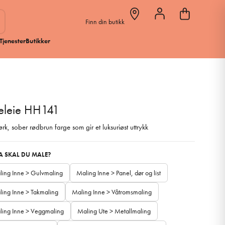
Finn din butikk
Tjenester
Butikker
eleie HH141
rk, sober rødbrun farge som gir et luksuriøst uttrykk
VA SKAL DU MALE?
ling Inne > Gulvmaling
Maling Inne > Panel, dør og list
ing Inne > Takmaling
Maling Inne > Våtromsmaling
ling Inne > Veggmaling
Maling Ute > Metallmaling