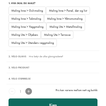
1. HVA SKAL DU MALE?
Maling Inne > Gulvmaling
Maling Inne > Panel, dør og list
Maling Inne > Takmaling
Maling Inne > Våtromsmaling
Maling Inne > Veggmaling
Maling Ute > Metallmaling
Maling Ute > Oljebeis
Maling Ute > Terrasse
Maling Ute > Utendørs veggmaling
2. VELG GLANS
Hva betyr de ulike glansgradene?
3. VELG PRODUKT
4. VELG STØRRELSE
Pris kan variere mellom nett og butikk
Kjøp