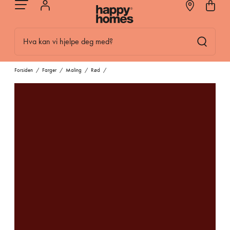
Hva kan vi hjelpe deg med?
Forsiden
/
Farger
/
Maling
/
Rød
/