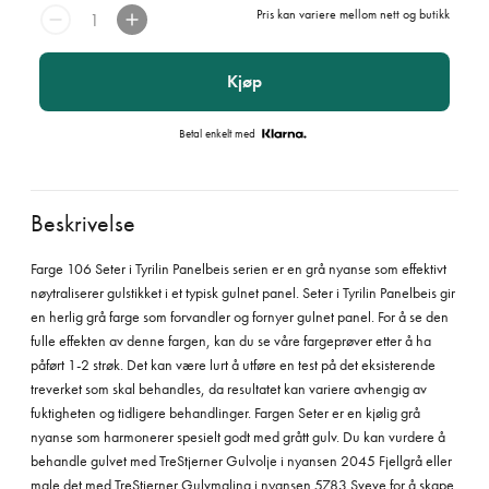
Pris kan variere mellom nett og butikk
Kjøp
Betal enkelt med
Beskrivelse
Farge 106 Seter i Tyrilin Panelbeis serien er en grå nyanse som effektivt
nøytraliserer gulstikket i et typisk gulnet panel. Seter i Tyrilin Panelbeis gir
en herlig grå farge som forvandler og fornyer gulnet panel. For å se den
fulle effekten av denne fargen, kan du se våre fargeprøver etter å ha
påført 1-2 strøk. Det kan være lurt å utføre en test på det eksisterende
treverket som skal behandles, da resultatet kan variere avhengig av
fuktigheten og tidligere behandlinger. Fargen Seter er en kjølig grå
nyanse som harmonerer spesielt godt med grått gulv. Du kan vurdere å
behandle gulvet med TreStjerner Gulvolje i nyansen 2045 Fjellgrå eller
male det med TreStjerner Gulvmaling i nyansen 5783 Sveve for å skape