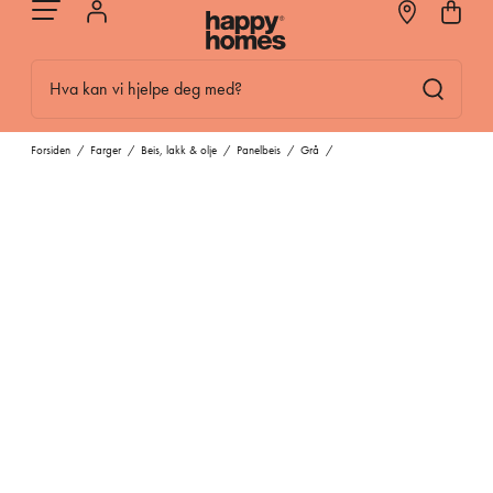
Hva kan vi hjelpe deg med?
Forsiden
/
Farger
/
Beis, lakk & olje
/
Panelbeis
/
Grå
/