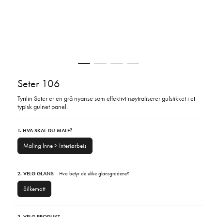
Seter 106
Tyrilin Seter er en grå nyanse som effektivt nøytraliserer gulstikket i et
typisk gulnet panel.
1. HVA SKAL DU MALE?
Maling Inne > Interiørbeis
2. VELG GLANS
Hva betyr de ulike glansgradene?
Silkematt
3. VELG PRODUKT